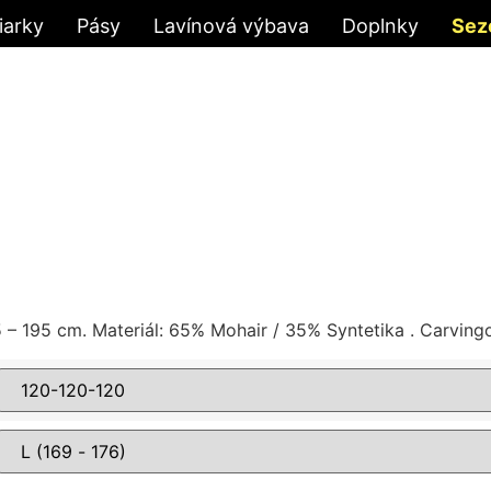
iarky
Pásy
Lavínová výbava
Doplnky
Sez
 – 195 cm. Materiál: 65% Mohair / 35% Syntetika . Carving