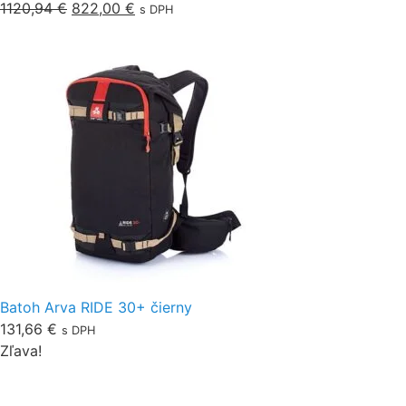
1120,94
€
822,00
€
s DPH
Batoh Arva RIDE 30+ čierny
131,66
€
s DPH
Zľava!