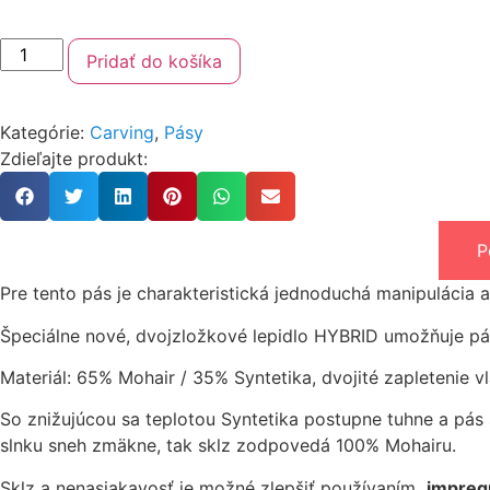
Pridať do košíka
Kategórie:
Carving
,
Pásy
Zdieľajte produkt:
P
Pre tento pás je charakteristická jednoduchá manipulácia a
Špeciálne nové, dvojzložkové lepidlo HYBRID umožňuje pásy
Materiál: 65% Mohair / 35% Syntetika, dvojité zapletenie v
So znižujúcou sa teplotou Syntetika postupne tuhne a pás 
slnku sneh zmäkne, tak sklz zodpovedá 100% Mohairu.
Sklz a nenasiakavosť je možné zlepšiť používaním
impreg