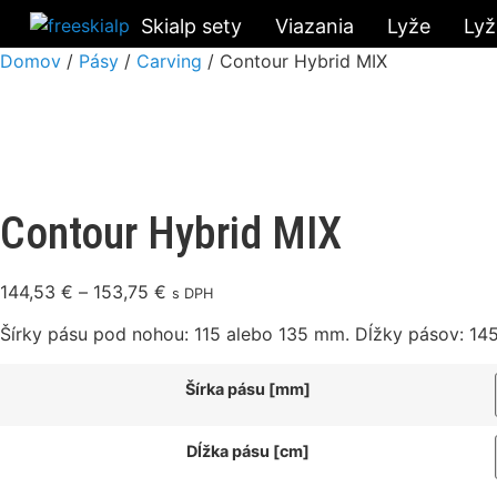
Skialp sety
Viazania
Lyže
Lyž
Domov
/
Pásy
/
Carving
/ Contour Hybrid MIX
Contour Hybrid MIX
144,53
€
–
153,75
€
s DPH
Šírky pásu pod nohou: 115 alebo 135 mm. Dĺžky pásov: 145
Šírka pásu [mm]
Dĺžka pásu [cm]