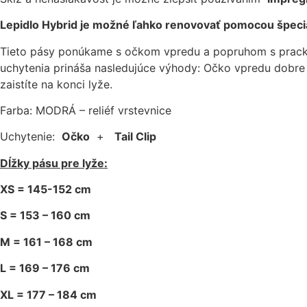
Lepidlo Hybrid je možné ľahko renovovať pomocou špeciá
Tieto pásy ponúkame s očkom vpredu a popruhom s prac
uchytenia prináša nasledujúce výhody: Očko vpredu dobre 
zaistíte na konci lyže.
Farba: MODRÁ – reliéf vrstevnice
Uchytenie:
Očko
+
Tail Clip
Dĺžky pásu pre lyže:
XS = 145-152 cm
S = 153 – 160 cm
M = 161 – 168 cm
L = 169 – 176 cm
XL = 177 – 184 cm