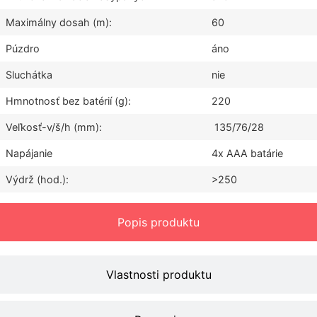
Maximálny dosah (m):
60
Púzdro
áno
Sluchátka
nie
Hmnotnosť bez batérií (g):
220
Veľkosť-v/š/h (mm):
135/76/28
Napájanie
4x AAA batárie
Výdrž (hod.):
>250
Popis produktu
Vlastnosti produktu