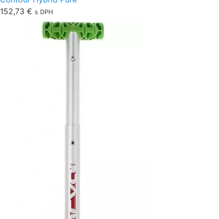
152,73
€
s DPH