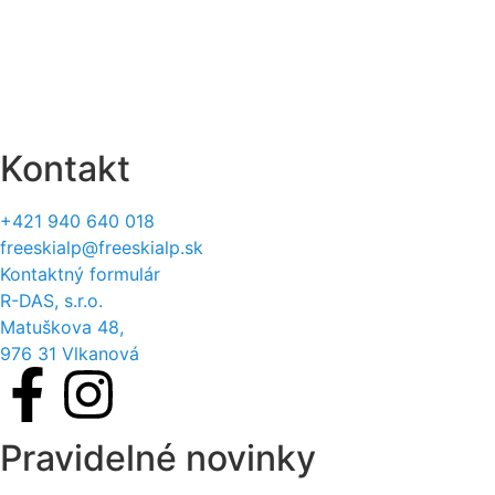
Vrátenie a výmena
Reklamačný protokol
Formulár na odstúpenie
Štatút súťaží
Kontakt
+421 940 640 018
freeskialp@freeskialp.sk
Kontaktný formulár
R-DAS, s.r.o.
Matuškova 48,
976 31 Vlkanová
Pravidelné novinky