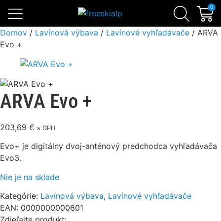
Skialpinistické sety
Sezónne zľavy
Lavínová výbava
0
Domov
/
Lavínová výbava
/
Lavínové vyhľadávače
/ ARVA
Evo +
ARVA Evo +
203,69
€
s DPH
Evo+ je digitálny dvoj-anténový predchodca vyhľadávača
Evo3.
Nie je na sklade
Kategórie:
Lavínová výbava
,
Lavínové vyhľadávače
EAN: 0000000000601
Zdieľajte produkt: