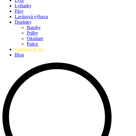
Lyže
Lyžiarky
Pásy
Lavínová výbava
Doplnky
Batohy
Prilby
Okuliare
Palice
Sezónne zľavy
Blog