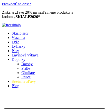
Preskočiť na obsah
Získajte zľavu 20% na nezľavnené produkty​ s
kódom
„SKIALP2026“
Skialp sety
Viazania
Lyže
Lyžiarky
Pásy
Lavínová výbava
Doplnky
Batohy
Prilby
Okuliare
Palice
Sezónne zľavy
Blog