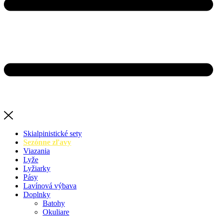
Skialpinistické sety
Sezónne zľavy
Viazania
Lyže
Lyžiarky
Pásy
Lavínová výbava
Doplnky
Batohy
Okuliare