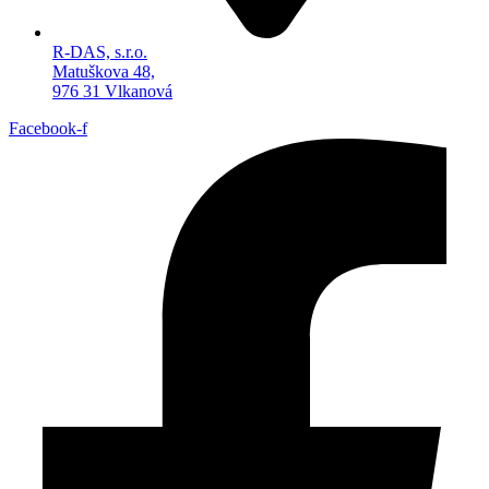
R-DAS, s.r.o.
Matuškova 48,
976 31 Vlkanová
Facebook-f