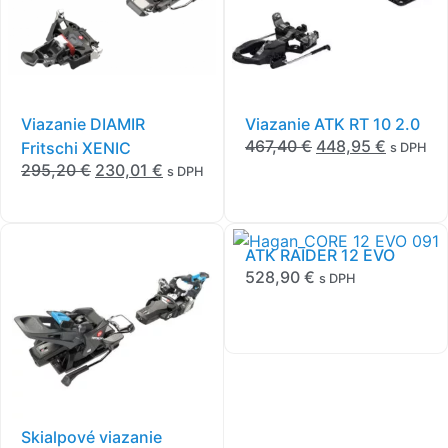
Vipec EVO 12
(1)
Xenic
(1)
Viazanie DIAMIR
Viazanie ATK RT 10 2.0
467,40
€
448,95
€
Fritschi XENIC
s DPH
295,20
€
230,01
€
s DPH
ATK RAIDER 12 EVO
528,90
€
s DPH
Skialpové viazanie