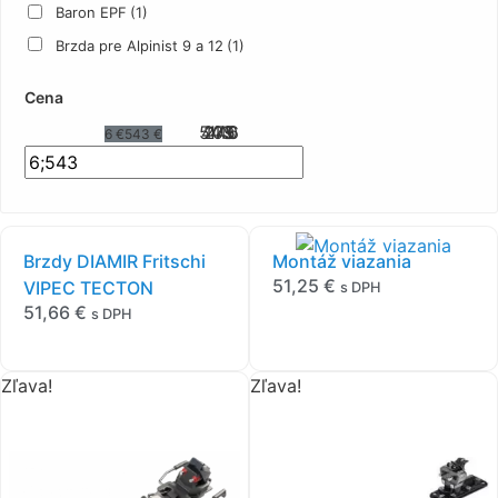
Baron EPF
(1)
Brzda pre Alpinist 9 a 12
(1)
Duke
(1)
Cena
Eagle 12
(1)
543
409
275
140
6
6 €
543 €
Freeride Plus
(1)
Freeride Pro
(1)
Griffon
(1)
KINGPIN 13
(1)
Brzdy DIAMIR Fritschi
Montáž viazania
NX 22 Freeride
(1)
51,25
€
VIPEC TECTON
s DPH
Pure 10
(1)
51,66
€
s DPH
Raider 12 2.0 (Core 12)
(1)
Scout
(1)
Zľava!
Zľava!
Tour F10
(1)
Tour F12 EPF
(1)
Traxion
(1)