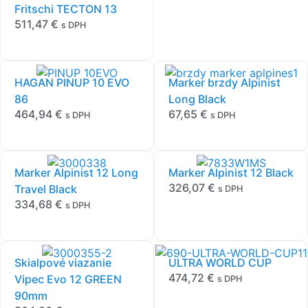
Fritschi TECTON 13
511,47
€
s DPH
HAGAN PINUP 10 EVO
Marker brzdy Alpinist
86
Long Black
464,94
€
67,65
€
s DPH
s DPH
Marker Alpinist 12 Long
Marker Alpinist 12 Black
326,07
€
Travel Black
s DPH
334,68
€
s DPH
Skialpové viazanie
ULTRA WORLD CUP
474,72
€
Vipec Evo 12 GREEN
s DPH
90mm