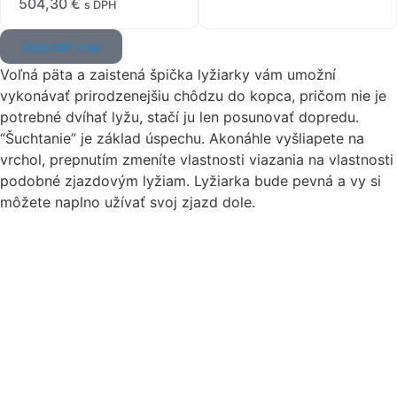
504,30
€
s DPH
Zobraziť viac
Voľná päta a zaistená špička lyžiarky vám umožní
vykonávať prirodzenejšiu chôdzu do kopca, pričom nie je
potrebné dvíhať lyžu, stačí ju len posunovať dopredu.
“Šuchtanie” je základ úspechu. Akonáhle vyšliapete na
vrchol, prepnutím zmeníte vlastnosti viazania na vlastnosti
podobné zjazdovým lyžiam. Lyžiarka bude pevná a vy si
môžete naplno užívať svoj zjazd dole.
O nás
Obchodné podmienky
Ochrana osobných údajov
Doprava
Platba
Sledovanie zásielok