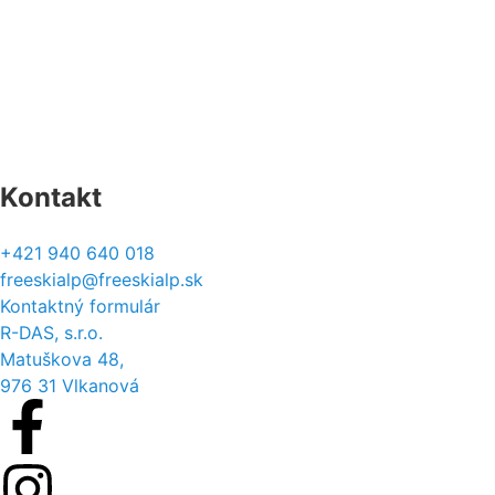
Vrátenie a výmena
Reklamačný protokol
Formulár na odstúpenie
Štatút súťaží
Kontakt
+421 940 640 018
freeskialp@freeskialp.sk
Kontaktný formulár
R-DAS, s.r.o.
Matuškova 48,
976 31 Vlkanová