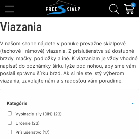
Skialpinistické sety
Sezónne zľavy
Lavínová výbava
0
Viazania
V našom shope nájdete v ponuke prevažne skialpové
(techové i rámové) viazania. Z príslušenstva sú dostupné
brzdy, mačky, podložky a iné. K viazaniam je vždy vhodné
napísať do poznámky šírku lyže pod nohou, aby sme vám
poslali správnu šírku bŕzd. Ak si nie ste istý výberom
viazania, zavolajte nám a s radosťou vám poradíme.
Kategórie
-
Vypínacie sily (DIN)
(23)
Určenie
(23)
Príslušenstvo
(17)