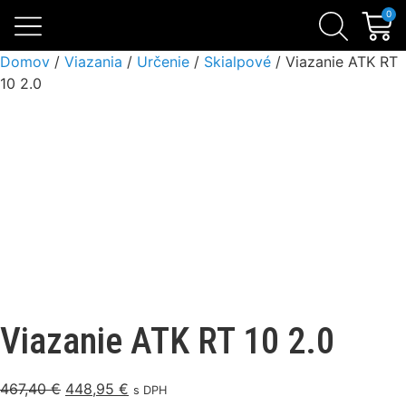
Skialpinistické sety
Sezónne zľavy
Lavínová výbava
0
Domov
/
Viazania
/
Určenie
/
Skialpové
/ Viazanie ATK RT
10 2.0
Viazanie ATK RT 10 2.0
467,40
€
448,95
€
s DPH