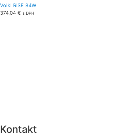
Volkl RISE 84W
374,04
€
s DPH
O nás
Obchodné podmienky
Ochrana osobných údajov
Doprava
Platba
Sledovanie zásielok
Vrátenie a výmena
Reklamačný protokol
Formulár na odstúpenie
Štatút súťaží
Kontakt