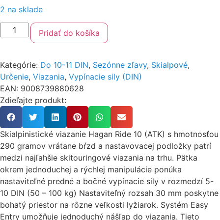
2 na sklade
Pridať do košíka
Kategórie:
Do 10-11 DIN
,
Sezónne zľavy
,
Skialpové
,
Určenie
,
Viazania
,
Vypínacie sily (DIN)
EAN: 9008739880628
Zdieľajte produkt:
Skialpinistické viazanie Hagan Ride 10 (ATK) s hmotnosťou
290 gramov vrátane bŕzd a nastavovacej podložky patrí
medzi najľahšie skitouringové viazania na trhu. Pätka
okrem jednoduchej a rýchlej manipulácie ponúka
nastaviteľné predné a bočné vypínacie sily v rozmedzí 5-
10 DIN (50 – 100 kg) Nastaviteľný rozsah 30 mm poskytne
bohatý priestor na rôzne veľkosti lyžiarok. Systém Easy
Entry umožňuje jednoduchý nášľap do viazania. Tieto