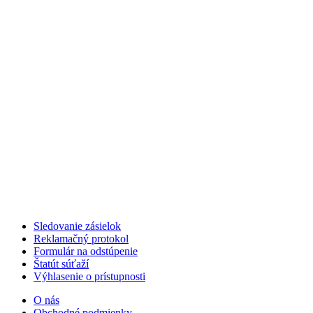
Sledovanie zásielok
Reklamačný protokol
Formulár na odstúpenie
Štatút súťaží
Výhlasenie o prístupnosti
O nás
Obchodné podmienky