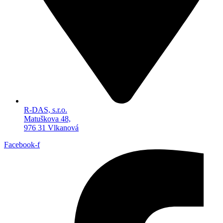
R-DAS, s.r.o.
Matuškova 48,
976 31 Vlkanová
Facebook-f