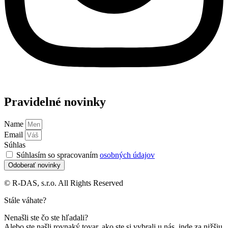
Pravidelné novinky
Name
Email
Súhlas
Súhlasím so spracovaním
osobných údajov
Odoberať novinky
© R-DAS, s.r.o. All Rights Reserved
Stále váhate?
Nenašli ste čo ste hľadali?
Alebo ste našli rovnaký tovar, ako ste si vybrali u nás, inde za nižšiu