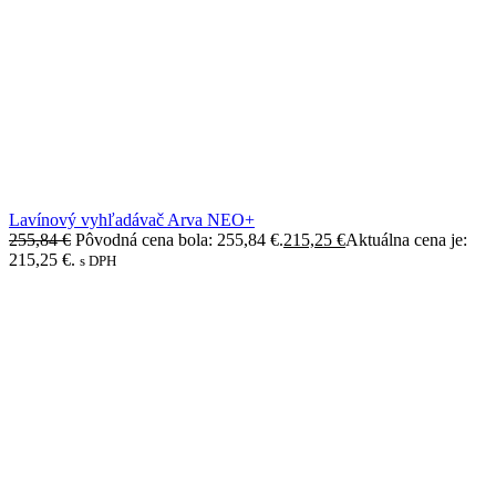
Lavínový vyhľadávač Arva NEO+
255,84
€
Pôvodná cena bola: 255,84 €.
215,25
€
Aktuálna cena je:
215,25 €.
s DPH