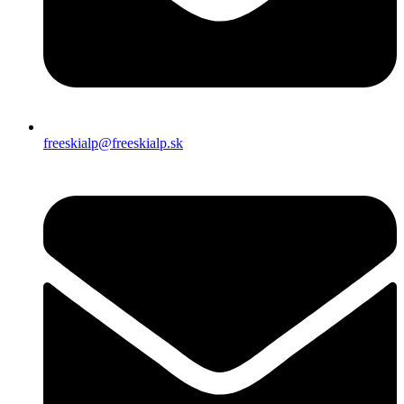
freeskialp@freeskialp.sk