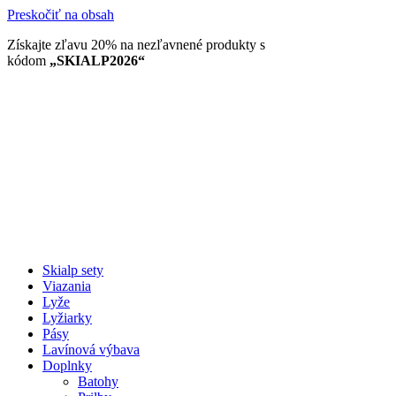
Preskočiť na obsah
Získajte zľavu 20% na nezľavnené produkty​ s
kódom
„SKIALP2026“
Skialp sety
Viazania
Lyže
Lyžiarky
Pásy
Lavínová výbava
Doplnky
Batohy