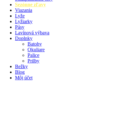
Sezónne zľavy
Viazania
Lyže
Lyžiarky
Pásy
Lavínová výbava
Doplnky
Batohy
Okuliare
Palice
Prilby
Bežky
Blog
Môj účet