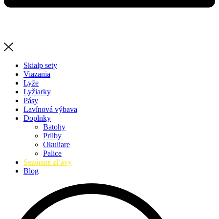
Skialp sety
Viazania
Lyže
Lyžiarky
Pásy
Lavínová výbava
Doplnky
Batohy
Prilby
Okuliare
Palice
Sezónne zľavy
Blog