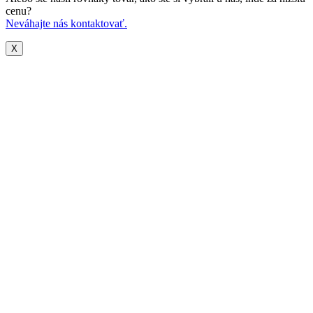
cenu?
Neváhajte nás kontaktovať.
X