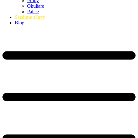
Prilby
Okuliare
Palice
Sezónne zľavy
Blog