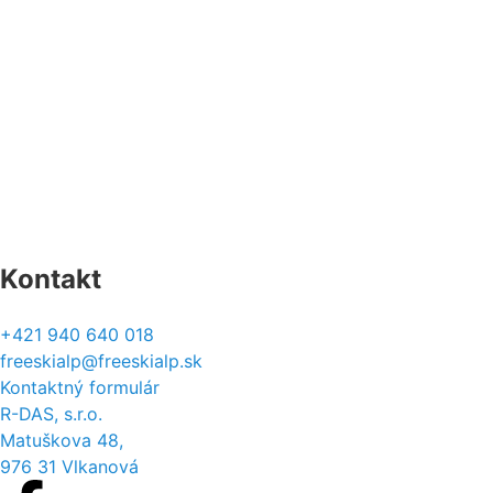
Platba
Sledovanie zásielok
Vrátenie a výmena
Reklamačný protokol
Formulár na odstúpenie
Štatút súťaží
Kontakt
+421 940 640 018
freeskialp@freeskialp.sk
Kontaktný formulár
R-DAS, s.r.o.
Matuškova 48,
976 31 Vlkanová