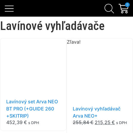
Skialpinistické sety
Sezónne zľavy
Lavínová výbava
0
Lavínové vyhľadávače
Zľava!
Lavínový set Arva NEO
BT PRO (+GUIDE 260
Lavínový vyhľadávač
+SKITRIP)
Arva NEO+
452,39
€
255,84
€
215,25
€
s DPH
s DPH