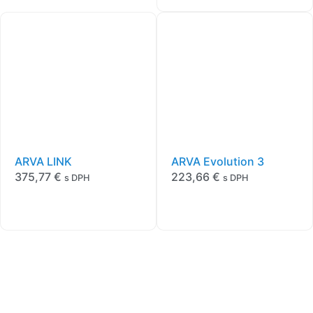
ARVA LINK
ARVA Evolution 3
375,77
€
223,66
€
s DPH
s DPH
O nás
Obchodné podmienky
Ochrana osobných údajov
Doprava