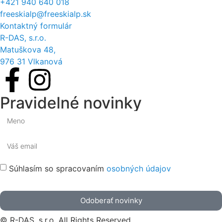
+421 940 640 018
freeskialp@freeskialp.sk
Kontaktný formulár
R-DAS, s.r.o.
Matuškova 48,
976 31 Vlkanová
Pravidelné novinky
Súhlasím so spracovaním
osobných údajov
Odoberať novinky
© R-DAS, s.r.o. All Rights Reserved