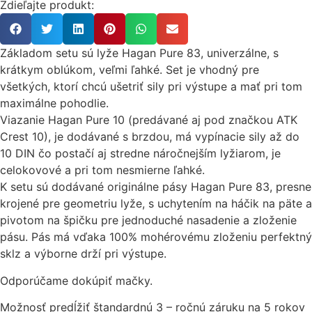
Zdieľajte produkt:
Základom setu sú lyže Hagan Pure 83, univerzálne, s
krátkym oblúkom, veľmi ľahké. Set je vhodný pre
všetkých, ktorí chcú ušetriť sily pri výstupe a mať pri tom
maximálne pohodlie.
Viazanie Hagan Pure 10 (predávané aj pod značkou ATK
Crest 10), je dodávané s brzdou, má vypínacie sily až do
10 DIN čo postačí aj stredne náročnejším lyžiarom, je
celokovové a pri tom nesmierne ľahké.
K setu sú dodávané originálne pásy Hagan Pure 83, presne
krojené pre geometriu lyže, s uchytením na háčik na päte a
pivotom na špičku pre jednoduché nasadenie a zloženie
pásu. Pás má vďaka 100% mohérovému zloženiu perfektný
sklz a výborne drží pri výstupe.
Odporúčame dokúpiť mačky.
Možnosť predĺžiť štandardnú 3 – ročnú záruku na 5 rokov