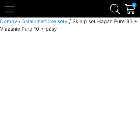
Skialpinistické sety
Sezónne zľavy
Lavínová výbava
0
Domov
/
Skialpinistické sety
/ Skialp set Hagan Pure 83 +
Viazanie Pure 10 + pásy