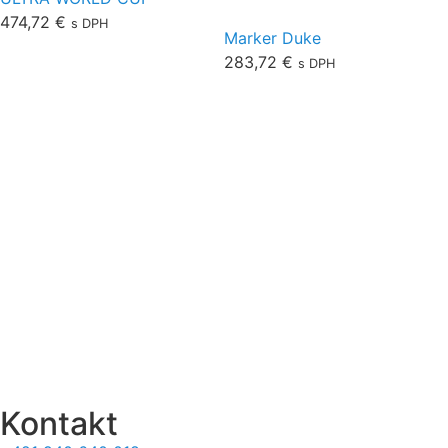
474,72
€
s DPH
Marker Duke
283,72
€
s DPH
O nás
Obchodné podmienky
Ochrana osobných údajov
Doprava
Platba
Sledovanie zásielok
Vrátenie a výmena
Reklamačný protokol
Formulár na odstúpenie
Štatút súťaží
Kontakt