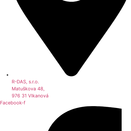
R-DAS, s.r.o.
Matuškova 48,
976 31 Vlkanová
Facebook-f