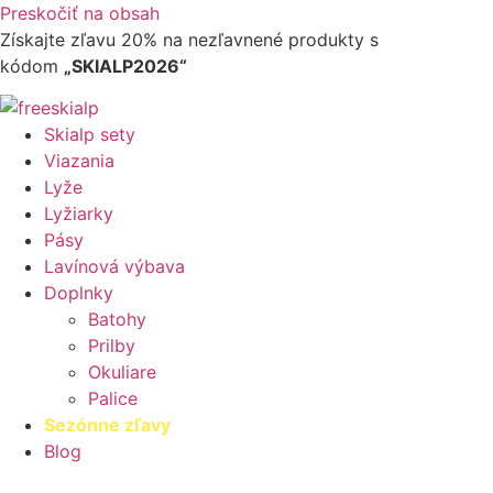
Preskočiť na obsah
Získajte zľavu 20% na nezľavnené produkty​ s
kódom
„SKIALP2026“
Skialp sety
Viazania
Lyže
Lyžiarky
Pásy
Lavínová výbava
Doplnky
Batohy
Prilby
Okuliare
Palice
Sezónne zľavy
Blog