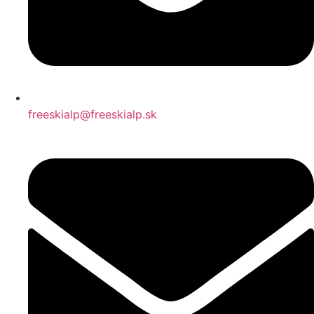
freeskialp@freeskialp.sk