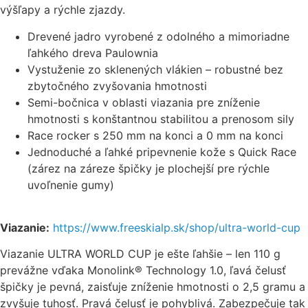
výšľapy a rýchle zjazdy.
Drevené jadro vyrobené z odolného a mimoriadne
ľahkého dreva Paulownia
Vystuženie zo sklenených vlákien – robustné bez
zbytočného zvyšovania hmotnosti
Semi-bočnica v oblasti viazania pre zníženie
hmotnosti s konštantnou stabilitou a prenosom sily
Race rocker s 250 mm na konci a 0 mm na konci
Jednoduché a ľahké pripevnenie kože s Quick Race
(zárez na záreze špičky je plochejší pre rýchle
uvoľnenie gumy)
Viazanie:
https://www.freeskialp.sk/shop/ultra-world-cup
Viazanie ULTRA WORLD CUP je ešte ľahšie – len 110 g
prevážne vďaka Monolink® Technology 1.0, ľavá čelusť
špičky je pevná, zaisťuje zníženie hmotnosti o 2,5 gramu a
zvyšuje tuhosť. Pravá čelusť je pohyblivá. Zabezpečuje tak