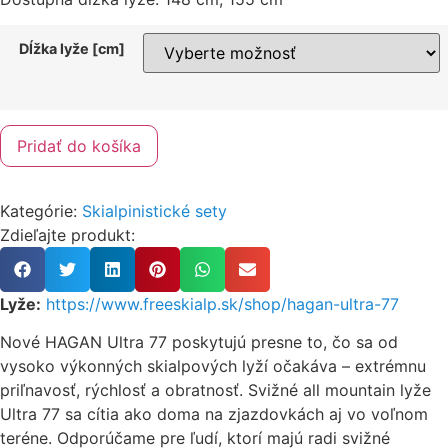
Dĺžka lyže [cm]
Pridať do košíka
Kategórie:
Skialpinistické sety
Zdieľajte produkt:
Lyže:
https://www.freeskialp.sk/shop/hagan-ultra-77
Nové HAGAN Ultra 77 poskytujú presne to, čo sa od
vysoko výkonných skialpových lyží očakáva – extrémnu
priľnavosť, rýchlosť a obratnosť. Svižné all mountain lyže
Ultra 77 sa cítia ako doma na zjazdovkách aj vo voľnom
teréne. Odporúčame pre ľudí, ktorí majú radi svižné