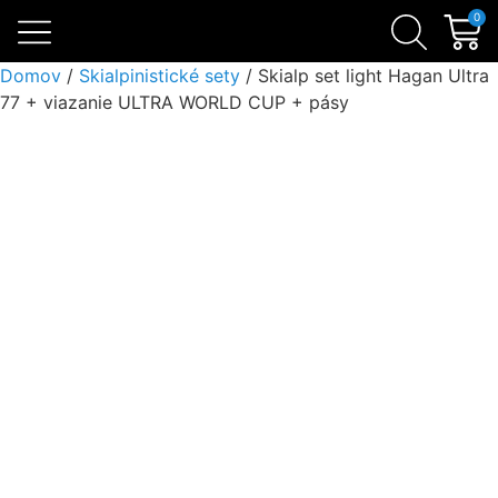
Skialpinistické sety
Sezónne zľavy
Lavínová výbava
0
Domov
/
Skialpinistické sety
/ Skialp set light Hagan Ultra
77 + viazanie ULTRA WORLD CUP + pásy