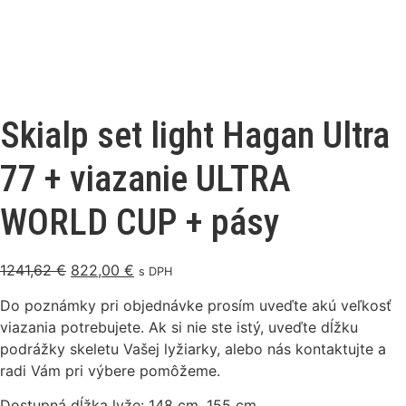
Skialp set light Hagan Ultra
77 + viazanie ULTRA
WORLD CUP + pásy
1241,62
€
822,00
€
s DPH
Do poznámky pri objednávke prosím uveďte akú veľkosť
viazania potrebujete. Ak si nie ste istý, uveďte dĺžku
podrážky skeletu Vašej lyžiarky, alebo nás kontaktujte a
radi Vám pri výbere pomôžeme.
Dostupná dĺžka lyže: 148 cm, 155 cm