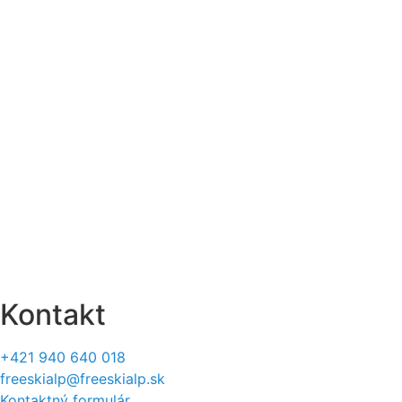
O nás
Obchodné podmienky
Ochrana osobných údajov
Doprava
Platba
Sledovanie zásielok
Vrátenie a výmena
Reklamačný protokol
Formulár na odstúpenie
Štatút súťaží
Kontakt
+421 940 640 018
freeskialp@freeskialp.sk
Kontaktný formulár