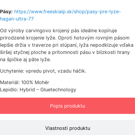
Pásy:
https://www.freeskialp.sk/shop/pasy-pre-lyze-
hagan-ultra-77
Od výroby carvingovo krojený pás ideálne kopíruje
prirodzené krojenie lyže. Oproti hotovým rovným pásom
lepšie držia v traverze pri stúpaní, lyža nepodklzuje vďaka
širšej styčnej ploche a prítomnosti pásu v blízkosti hrany
na špičke aj päte lyže.
Uchytenie: vpredu pivot, vzadu háčik.
Materiál: 100% Mohér
Lepidlo: Hybrid – Gluetechnology
Popis produktu
Vlastnosti produktu