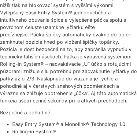
nižší tlak na blokovací systém s vyššími výkonmi.
Vylepšený Easy Entry System® jednoduchého a
intuitívneho obúvania špice a vylepšená páčka spolu s
povrchom čeluste uzamkne lyžiarku ešte
precíznejšie. Páčka špičky automaticky cvakne do polo-
zamknutej pozície hneď po vložení špičky topánky.
Pozícia je dosť bezpečná na to, aby zabránila vypnutiu v
technicky ľahších úsekoch. Pätka je vybavená systémom
Rolling-in System® – nacvakávacie „U“ účko s rotujúcimi
púzdrami znižuje silu potrebnú pre zacvaknutie lyžiarky do
pätky až o 2/3. Našlapnutie do viazania je rýchle a
pohodlné aj v čerstvých snehových podmienkach a
výrazne sa znižuje opotrebenie „účka“. Aj táto automatická
funkcia ušetrí cenné sekundy pri krátkych prechodoch.
Bezpečné a pohodlné
Easy Entry System® a Monolink® Technology 1.0
Rolling-in System®