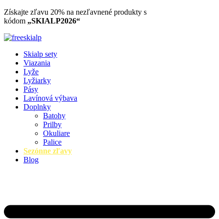
Preskočiť
Získajte zľavu 20% na nezľavnené produkty​ s
na
kódom
„SKIALP2026“
obsah
Skialp sety
Viazania
Lyže
Lyžiarky
Pásy
Lavínová výbava
Doplnky
Batohy
Prilby
Okuliare
Palice
Sezónne zľavy
Blog