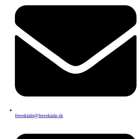
freeskialp@freeskialp.sk