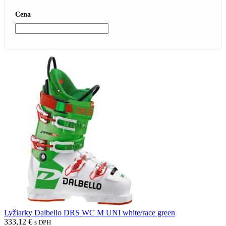
Cena
Lyžiarky Dalbello DRS WC M UNI white/race green
333,12
€
s DPH