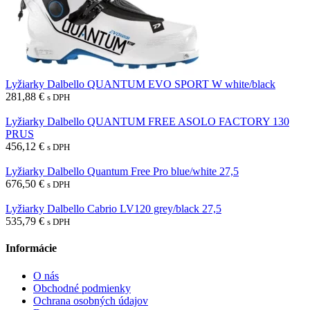
Lyžiarky Dalbello QUANTUM EVO SPORT W white/black
281,88
€
s DPH
Lyžiarky Dalbello QUANTUM FREE ASOLO FACTORY 130
PRUS
456,12
€
s DPH
Lyžiarky Dalbello Quantum Free Pro blue/white 27,5
676,50
€
s DPH
Lyžiarky Dalbello Cabrio LV120 grey/black 27,5
535,79
€
s DPH
Informácie
O nás
Obchodné podmienky
Ochrana osobných údajov