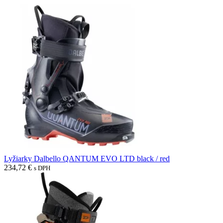
Lyžiarky Dalbello QANTUM EVO LTD black / red
234,72
€
s DPH