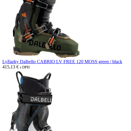
Lyžiarky Dalbello CABRIO LV FREE 120 MOSS green / black
415,13
€
s DPH