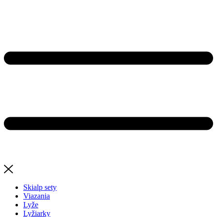
Skialp sety
Viazania
Lyže
Lyžiarky