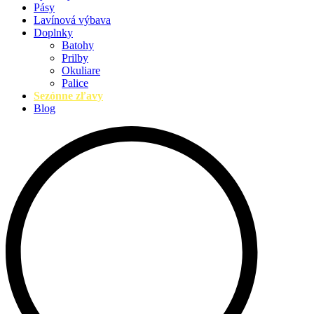
Pásy
Lavínová výbava
Doplnky
Batohy
Prilby
Okuliare
Palice
Sezónne zľavy
Blog