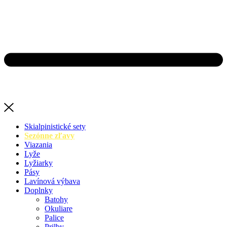
Skialpinistické sety
Sezónne zľavy
Viazania
Lyže
Lyžiarky
Pásy
Lavínová výbava
Doplnky
Batohy
Okuliare
Palice
Prilby