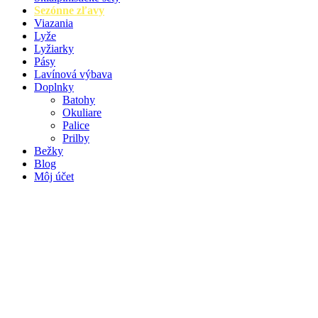
Sezónne zľavy
Viazania
Lyže
Lyžiarky
Pásy
Lavínová výbava
Doplnky
Batohy
Okuliare
Palice
Prilby
Bežky
Blog
Môj účet