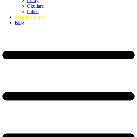
Prilby
Okuliare
Palice
Sezónne zľavy
Blog