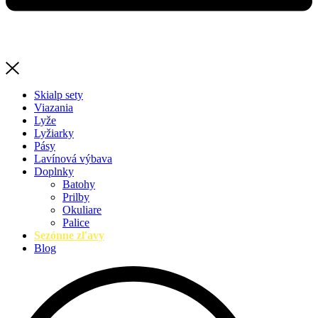
Skialp sety
Viazania
Lyže
Lyžiarky
Pásy
Lavínová výbava
Doplnky
Batohy
Prilby
Okuliare
Palice
Sezónne zľavy
Blog