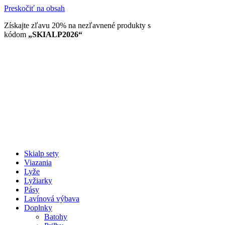
Preskočiť na obsah
Získajte zľavu 20% na nezľavnené produkty​ s
kódom
„SKIALP2026“
Skialp sety
Viazania
Lyže
Lyžiarky
Pásy
Lavínová výbava
Doplnky
Batohy