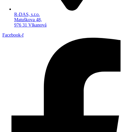
R-DAS, s.r.o.
Matuškova 48,
976 31 Vlkanová
Facebook-f