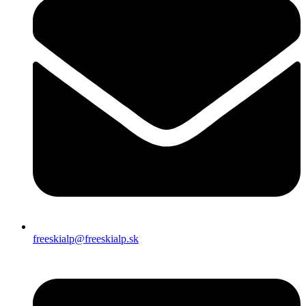
freeskialp@freeskialp.sk