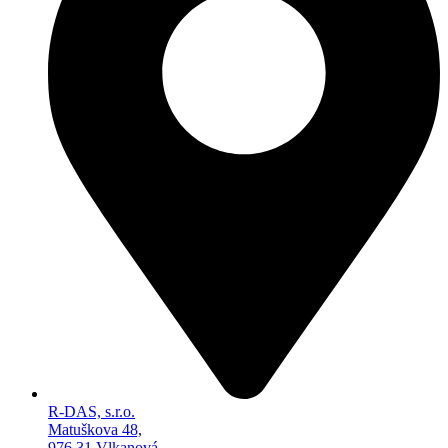
R-DAS, s.r.o.
Matuškova 48,
976 31 Vlkanová