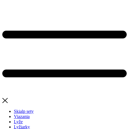
Skialp sety
Viazania
Lyže
Lyžiarky