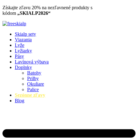
Preskočiť
Získajte zľavu 20% na nezľavnené produkty​ s
na
kódom
„SKIALP2026“
obsah
Skialp sety
Viazania
Lyže
Lyžiarky
Pásy
Lavínová výbava
Doplnky
Batohy
Prilby
Okuliare
Palice
Sezónne zľavy
Blog