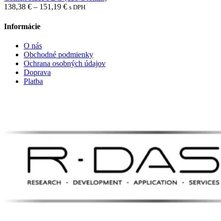
Price
138,38
€
–
151,19
€
s DPH
range:
138,38 €
Informácie
through
151,19 €
O nás
Obchodné podmienky
Ochrana osobných údajov
Doprava
Platba