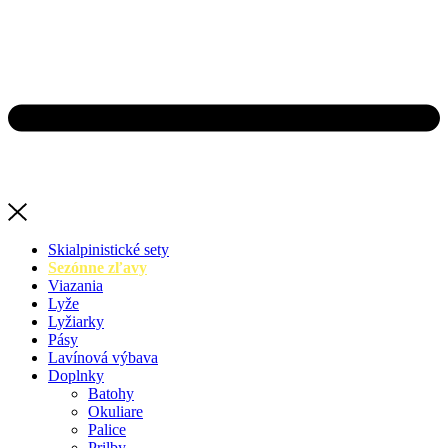
Skialpinistické sety
Sezónne zľavy
Viazania
Lyže
Lyžiarky
Pásy
Lavínová výbava
Doplnky
Batohy
Okuliare
Palice
Prilby