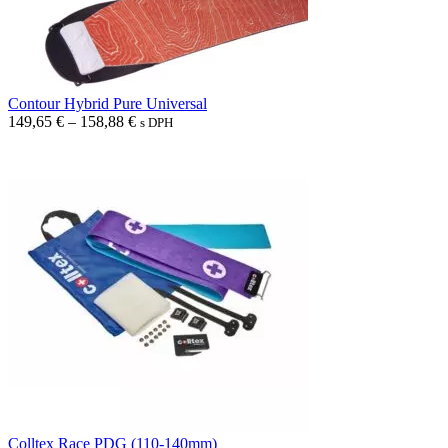
Contour Hybrid Pure Universal
Price
149,65
€
–
158,88
€
s DPH
range:
149,65 €
through
158,88 €
Colltex Race PDG (110-140mm)