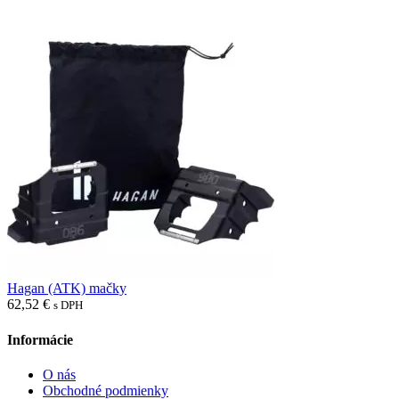
Hagan (ATK) mačky
62,52
€
s DPH
Informácie
O nás
Obchodné podmienky