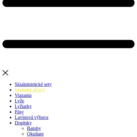
Skialpinistické sety
Sezónne zľavy
Viazania
Lyže
Lyžiarky
Pásy
Lavínová výbava
Doplnky
Batohy
Okuliare