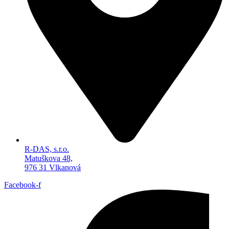
R-DAS, s.r.o.
Matuškova 48,
976 31 Vlkanová
Facebook-f