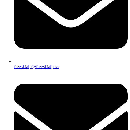
freeskialp@freeskialp.sk