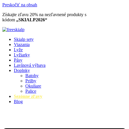
Preskočiť na obsah
Získajte zľavu 20% na nezľavnené produkty​ s
kódom
„SKIALP2026“
Skialp sety
Viazania
Lyže
Lyžiarky
Pásy
Lavínová výbava
Doplnky
Batohy
Prilby
Okuliare
Palice
Sezónne zľavy
Blog