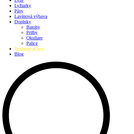
Lyže
Lyžiarky
Pásy
Lavínová výbava
Doplnky
Batohy
Prilby
Okuliare
Palice
Sezónne zľavy
Blog