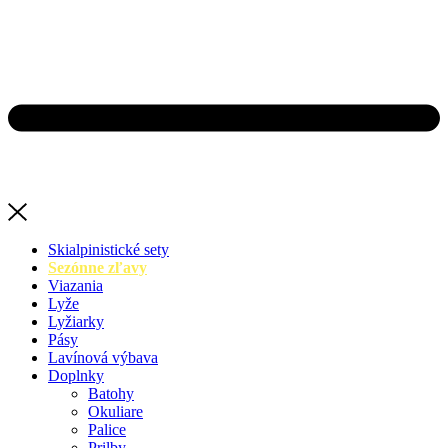
Skialpinistické sety
Sezónne zľavy
Viazania
Lyže
Lyžiarky
Pásy
Lavínová výbava
Doplnky
Batohy
Okuliare
Palice
Prilby