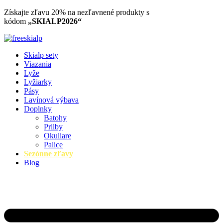
Preskočiť
Získajte zľavu 20% na nezľavnené produkty​ s
na
kódom
„SKIALP2026“
obsah
Skialp sety
Viazania
Lyže
Lyžiarky
Pásy
Lavínová výbava
Doplnky
Batohy
Prilby
Okuliare
Palice
Sezónne zľavy
Blog