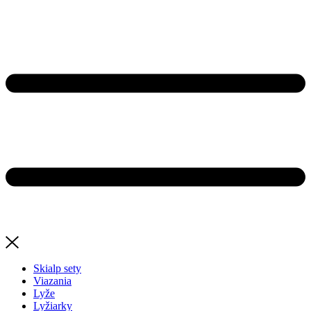
Skialp sety
Viazania
Lyže
Lyžiarky