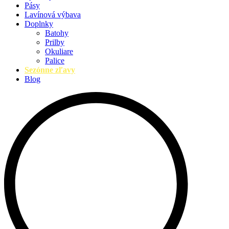
Pásy
Lavínová výbava
Doplnky
Batohy
Prilby
Okuliare
Palice
Sezónne zľavy
Blog