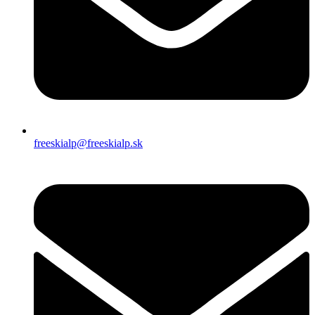
freeskialp@freeskialp.sk