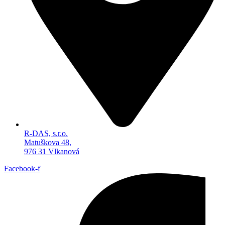
R-DAS, s.r.o.
Matuškova 48,
976 31 Vlkanová
Facebook-f