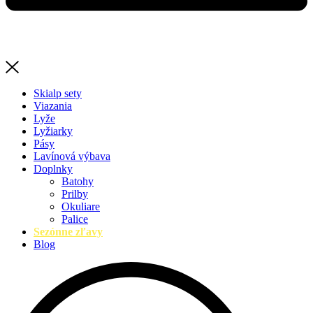
Skialp sety
Viazania
Lyže
Lyžiarky
Pásy
Lavínová výbava
Doplnky
Batohy
Prilby
Okuliare
Palice
Sezónne zľavy
Blog