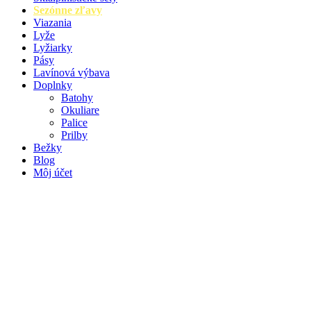
Sezónne zľavy
Viazania
Lyže
Lyžiarky
Pásy
Lavínová výbava
Doplnky
Batohy
Okuliare
Palice
Prilby
Bežky
Blog
Môj účet