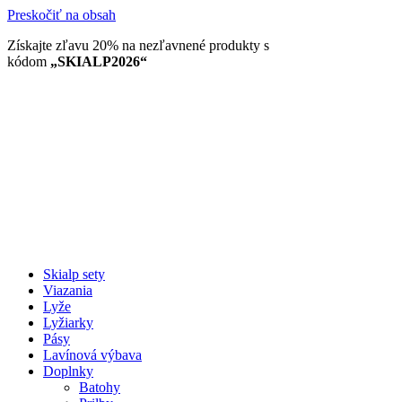
Preskočiť na obsah
Získajte zľavu 20% na nezľavnené produkty​ s
kódom
„SKIALP2026“
Skialp sety
Viazania
Lyže
Lyžiarky
Pásy
Lavínová výbava
Doplnky
Batohy