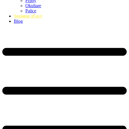
Prilby
Okuliare
Palice
Sezónne zľavy
Blog