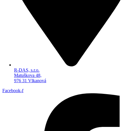
R-DAS, s.r.o.
Matuškova 48,
976 31 Vlkanová
Facebook-f