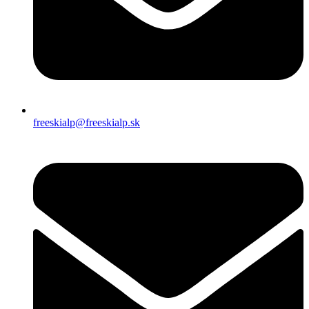
freeskialp@freeskialp.sk