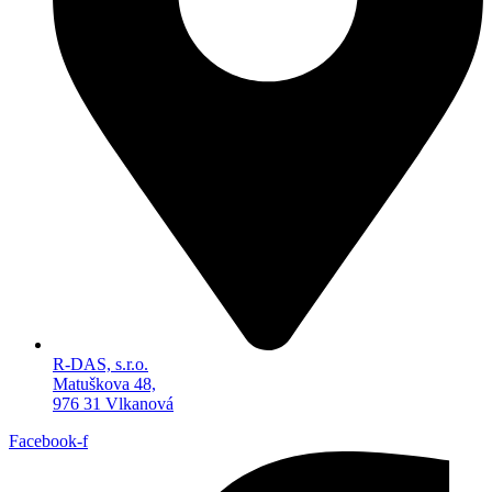
R-DAS, s.r.o.
Matuškova 48,
976 31 Vlkanová
Facebook-f