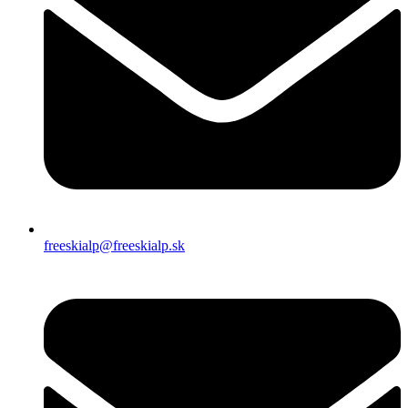
freeskialp@freeskialp.sk