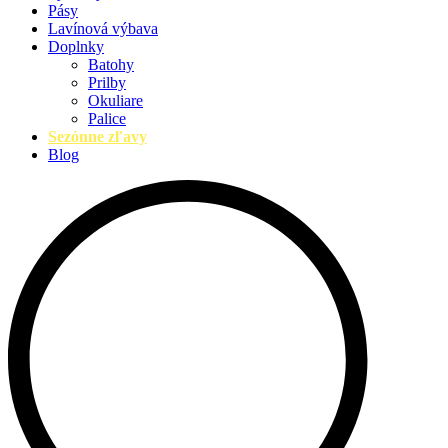
Pásy
Lavínová výbava
Doplnky
Batohy
Prilby
Okuliare
Palice
Sezónne zľavy
Blog