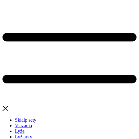
Skialp sety
Viazania
Lyže
Lyžiarky