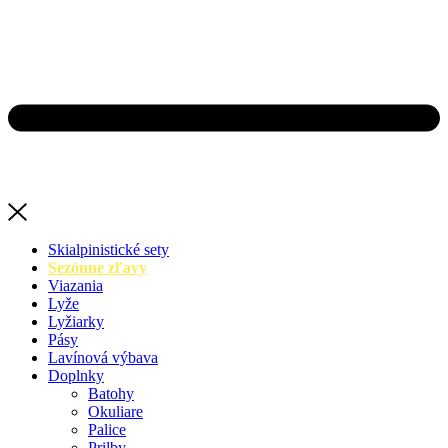
Skialpinistické sety
Sezónne zľavy
Viazania
Lyže
Lyžiarky
Pásy
Lavínová výbava
Doplnky
Batohy
Okuliare
Palice
Prilby