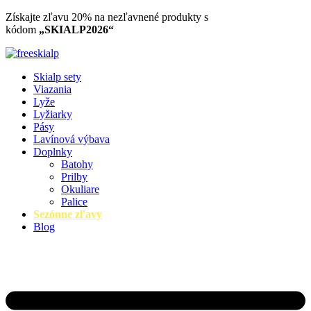
Preskočiť
Získajte zľavu 20% na nezľavnené produkty​ s
na
kódom
„SKIALP2026“
obsah
Skialp sety
Viazania
Lyže
Lyžiarky
Pásy
Lavínová výbava
Doplnky
Batohy
Prilby
Okuliare
Palice
Sezónne zľavy
Blog