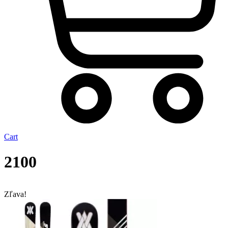
Cart
2100
Zľava!