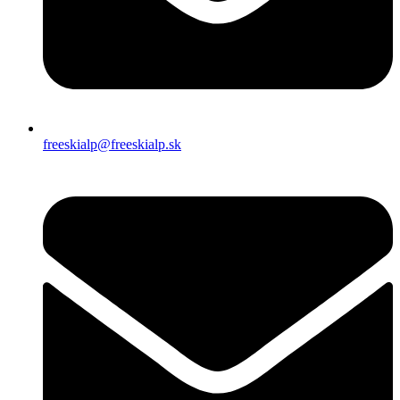
freeskialp@freeskialp.sk