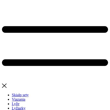
Skialp sety
Viazania
Lyže
Lyžiarky