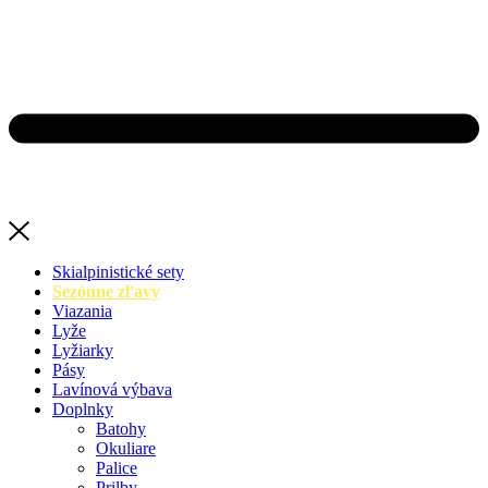
Skialpinistické sety
Sezónne zľavy
Viazania
Lyže
Lyžiarky
Pásy
Lavínová výbava
Doplnky
Batohy
Okuliare
Palice
Prilby