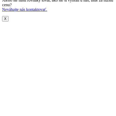
Alebo ste našli rovnaký tovar, ako ste si vybrali u nás, inde za nižšiu
cenu?
Neváhajte nás kontaktovať.
X