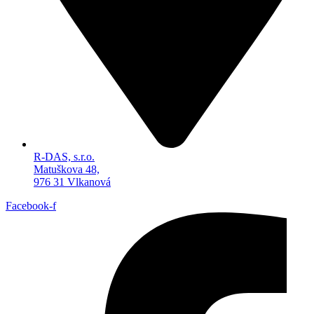
R-DAS, s.r.o.
Matuškova 48,
976 31 Vlkanová
Facebook-f