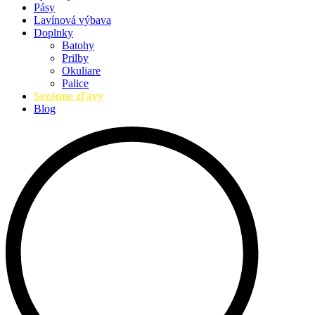
Pásy
Lavínová výbava
Doplnky
Batohy
Prilby
Okuliare
Palice
Sezónne zľavy
Blog