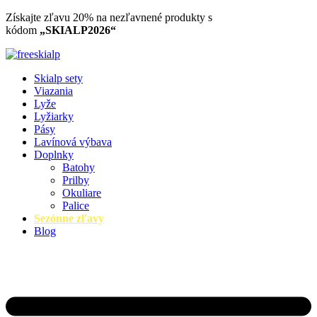
Preskočiť
Získajte zľavu 20% na nezľavnené produkty​ s
na
kódom
„SKIALP2026“
obsah
Skialp sety
Viazania
Lyže
Lyžiarky
Pásy
Lavínová výbava
Doplnky
Batohy
Prilby
Okuliare
Palice
Sezónne zľavy
Blog