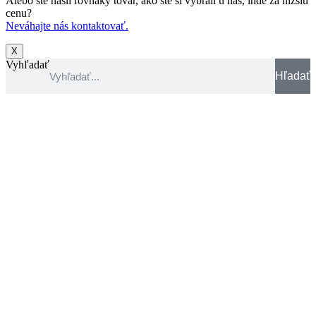
Alebo ste našli rovnaký tovar, ako ste si vybrali u nás, inde za nižšiu
cenu?
Neváhajte nás kontaktovať.
X
Vyhľadať
Hľadať