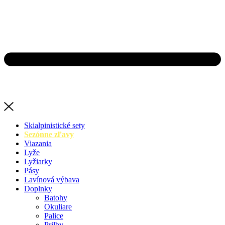
Skialpinistické sety
Sezónne zľavy
Viazania
Lyže
Lyžiarky
Pásy
Lavínová výbava
Doplnky
Batohy
Okuliare
Palice
Prilby