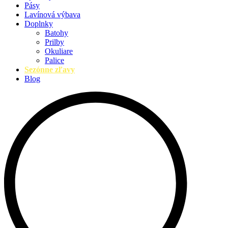
Pásy
Lavínová výbava
Doplnky
Batohy
Prilby
Okuliare
Palice
Sezónne zľavy
Blog