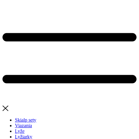
Skialp sety
Viazania
Lyže
Lyžiarky