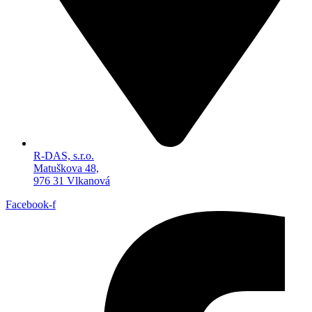
R-DAS, s.r.o.
Matuškova 48,
976 31 Vlkanová
Facebook-f