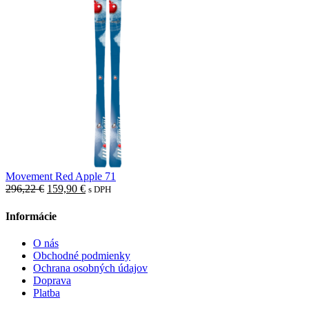
Movement Red Apple 71
Pôvodná
Aktuálna
296,22
€
159,90
€
s DPH
cena
cena
bola:
je:
Informácie
296,22 €.
159,90 €.
O nás
Obchodné podmienky
Ochrana osobných údajov
Doprava
Platba