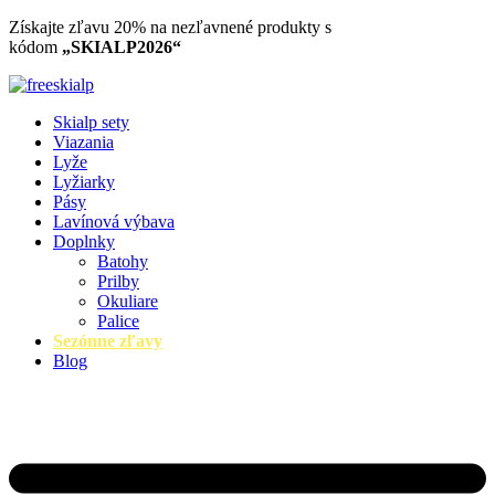
Preskočiť
Získajte zľavu 20% na nezľavnené produkty​ s
na
kódom
„SKIALP2026“
obsah
Skialp sety
Viazania
Lyže
Lyžiarky
Pásy
Lavínová výbava
Doplnky
Batohy
Prilby
Okuliare
Palice
Sezónne zľavy
Blog