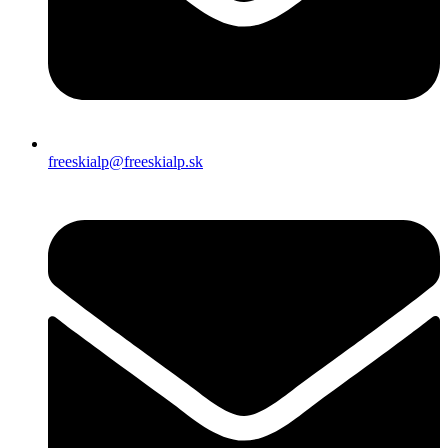
freeskialp@freeskialp.sk