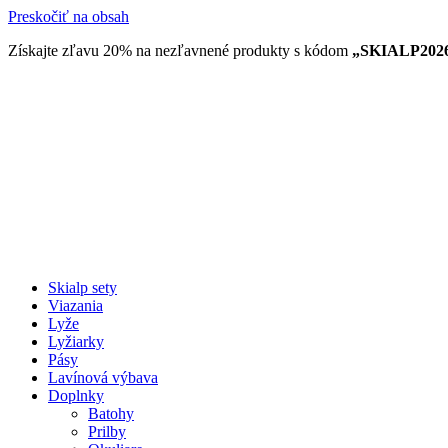
Preskočiť na obsah
Získajte zľavu 20% na nezľavnené produkty​ s kódom
„SKIALP202
Skialp sety
Viazania
Lyže
Lyžiarky
Pásy
Lavínová výbava
Doplnky
Batohy
Prilby