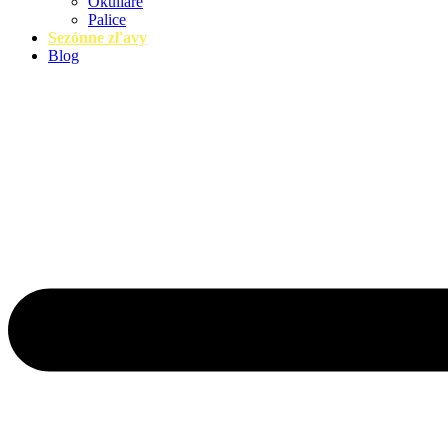
Okuliare
Palice
Sezónne zľavy
Blog