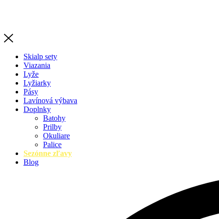
Skialp sety
Viazania
Lyže
Lyžiarky
Pásy
Lavínová výbava
Doplnky
Batohy
Prilby
Okuliare
Palice
Sezónne zľavy
Blog