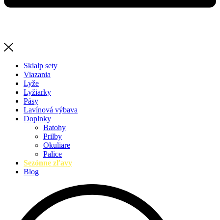
Skialp sety
Viazania
Lyže
Lyžiarky
Pásy
Lavínová výbava
Doplnky
Batohy
Prilby
Okuliare
Palice
Sezónne zľavy
Blog