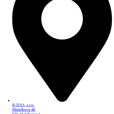
R-DAS, s.r.o.
Matuškova 48,