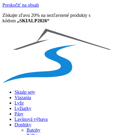
Preskočiť na obsah
Získajte zľavu 20% na nezľavnené produkty​ s
kódom
„SKIALP2026“
Skialp sety
Viazania
Lyže
Lyžiarky
Pásy
Lavínová výbava
Doplnky
Batohy