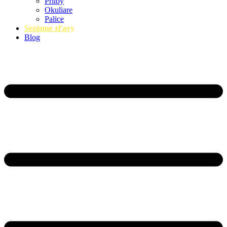
Prilby
Okuliare
Palice
Sezónne zľavy
Blog