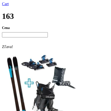
Cart
163
Cena
Zľava!