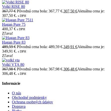
Volkl RISE 80
367,77
€
Pôvodná cena bola: 367,77 €.
307,50
€
Aktuálna cena je:
307,50 €.
s DPH
Hagan Pure 75
400,37
€
s DPH
Zľava!
Hagan Pure 83
489,59
€
Pôvodná cena bola: 489,59 €.
349,91
€
Aktuálna cena je:
349,91 €.
s DPH
Zľava!
Volkl VTA 80
367,98
€
Pôvodná cena bola: 367,98 €.
306,48
€
Aktuálna cena je:
306,48 €.
s DPH
Informácie
O nás
Obchodné podmienky
Ochrana osobných údajov
Doprava
Platba