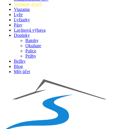
Sezónne zľavy
Viazania
Lyže
Lyžiarky
Pásy
Lavínová výbava
Doplnky
Batohy
Okuliare
Palice
Prilby
Bežky
Blog
Môj účet