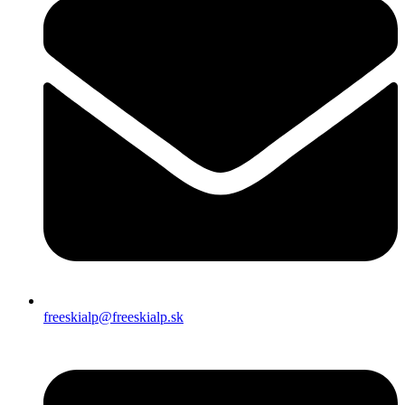
freeskialp@freeskialp.sk