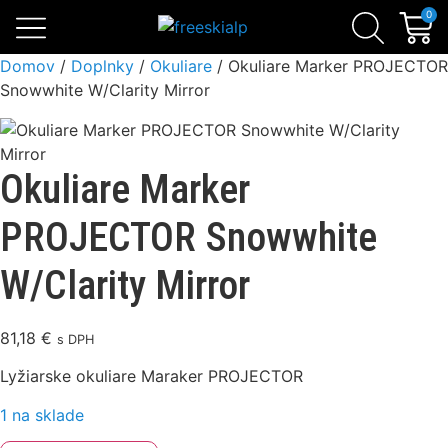
Skialpinistické sety
Sezónne zľavy
Lavínová výbava
0
Domov
/
Doplnky
/
Okuliare
/ Okuliare Marker PROJECTOR
Snowwhite W/Clarity Mirror
Okuliare Marker
PROJECTOR Snowwhite
W/Clarity Mirror
81,18
€
s DPH
Lyžiarske okuliare Maraker PROJECTOR
1 na sklade