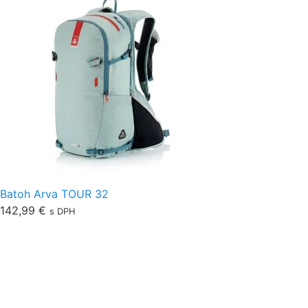
Batoh Arva TOUR 32
142,99
€
s DPH
O nás
Obchodné podmienky
Ochrana osobných údajov
Doprava