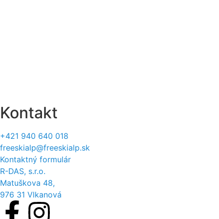
Platba
Sledovanie zásielok
Vrátenie a výmena
Reklamačný protokol
Formulár na odstúpenie
Štatút súťaží
Kontakt
+421 940 640 018
freeskialp@freeskialp.sk
Kontaktný formulár
R-DAS, s.r.o.
Matuškova 48,
976 31 Vlkanová