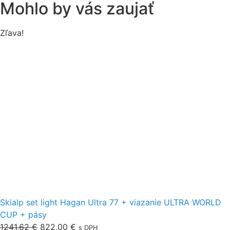
Mohlo by vás zaujať
Zľava!
Skialp set light Hagan Ultra 77 + viazanie ULTRA WORLD
CUP + pásy
1241,62
€
822,00
€
s DPH