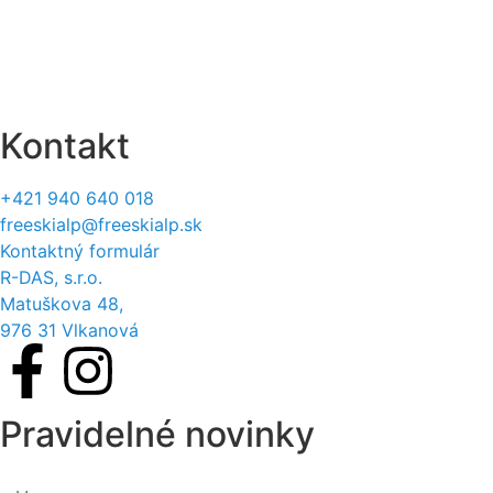
Reklamačný protokol
Formulár na odstúpenie
Štatút súťaží
Kontakt
+421 940 640 018
freeskialp@freeskialp.sk
Kontaktný formulár
R-DAS, s.r.o.
Matuškova 48,
976 31 Vlkanová
Pravidelné novinky