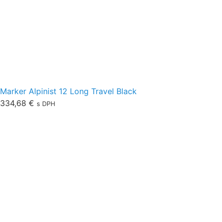
Marker Alpinist 12 Long Travel Black
334,68
€
s DPH
O nás
Obchodné podmienky
Ochrana osobných údajov
Doprava
Platba
Sledovanie zásielok
Vrátenie a výmena