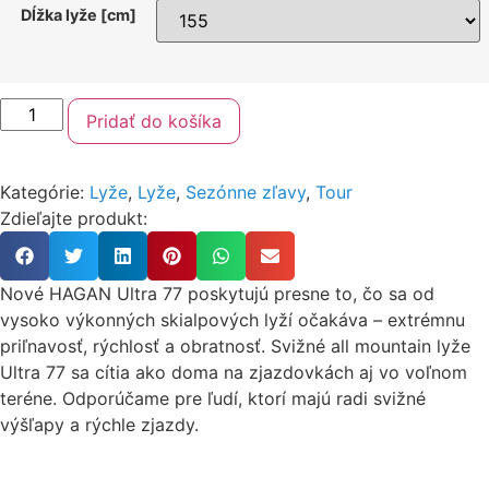
Dĺžka lyže [cm]
Pridať do košíka
Kategórie:
Lyže
,
Lyže
,
Sezónne zľavy
,
Tour
Zdieľajte produkt:
Nové HAGAN Ultra 77 poskytujú presne to, čo sa od
vysoko výkonných skialpových lyží očakáva – extrémnu
priľnavosť, rýchlosť a obratnosť. Svižné all mountain lyže
Ultra 77 sa cítia ako doma na zjazdovkách aj vo voľnom
teréne. Odporúčame pre ľudí, ktorí majú radi svižné
výšľapy a rýchle zjazdy.