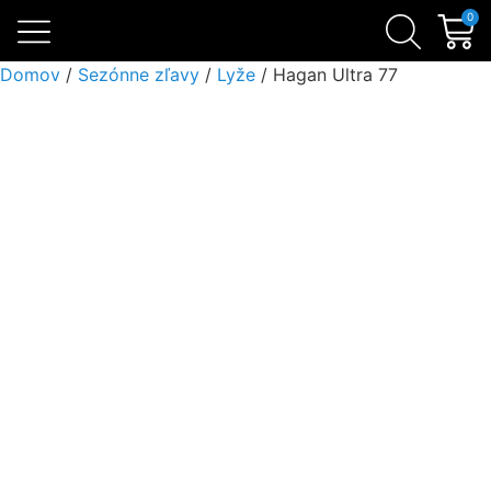
Skialpinistické sety
Sezónne zľavy
Lavínová výbava
0
Domov
/
Sezónne zľavy
/
Lyže
/ Hagan Ultra 77