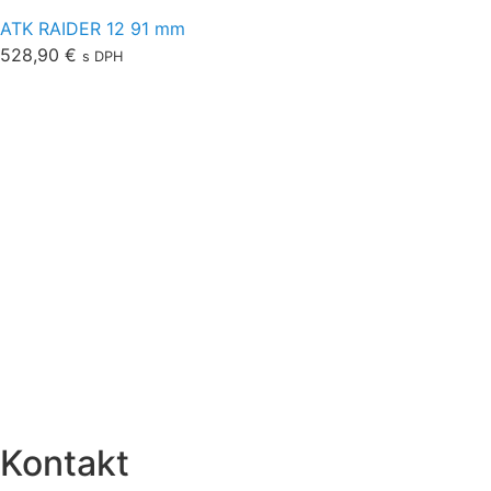
ATK RAIDER 12 91 mm
528,90
€
s DPH
O nás
Obchodné podmienky
Ochrana osobných údajov
Doprava
Platba
Sledovanie zásielok
Vrátenie a výmena
Reklamačný protokol
Formulár na odstúpenie
Štatút súťaží
Kontakt