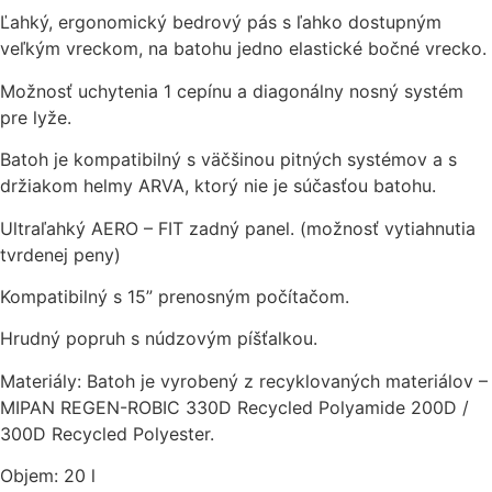
Ľahký, ergonomický bedrový pás s ľahko dostupným
veľkým vreckom, na batohu jedno elastické bočné vrecko.
Možnosť uchytenia 1 cepínu a diagonálny nosný systém
pre lyže.
Batoh je kompatibilný s väčšinou pitných systémov a s
držiakom helmy ARVA, ktorý nie je súčasťou batohu.
Ultraľahký AERO – FIT zadný panel. (možnosť vytiahnutia
tvrdenej peny)
Kompatibilný s 15” prenosným počítačom.
Hrudný popruh s núdzovým píšťalkou.
Materiály: Batoh je vyrobený z recyklovaných materiálov –
MIPAN REGEN-ROBIC 330D Recycled Polyamide 200D /
300D Recycled Polyester.
Objem: 20 l