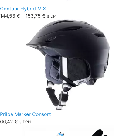
Contour Hybrid MIX
144,53
€
–
153,75
€
s DPH
Prilba Marker Consort
66,42
€
s DPH