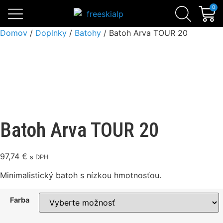
Skialpinistické sety
Sezónne zľavy
Lavínová výbava
0
Domov
/
Doplnky
/
Batohy
/ Batoh Arva TOUR 20
Batoh Arva TOUR 20
97,74
€
s DPH
Minimalistický batoh s nízkou hmotnosťou.
Farba