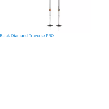
Black Diamond Traverse PRO
O nás
Obchodné podmienky
Ochrana osobných údajov
Doprava
Platba
Sledovanie zásielok
Vrátenie a výmena
Reklamačný protokol
Formulár na odstúpenie