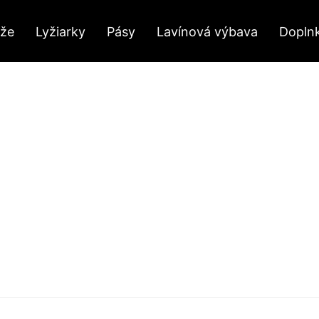
yže
Lyžiarky
Pásy
Lavínová výbava
Dopln