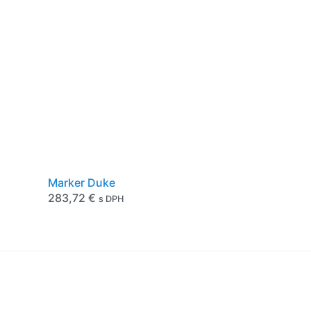
Marker Duke
283,72
€
s DPH