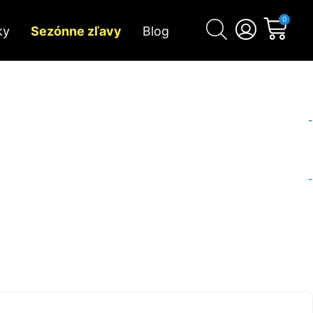
0
ky
Sezónne zľavy
Blog
-
-