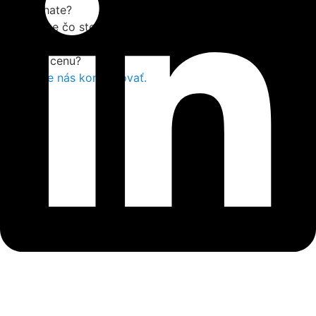
Stále váhate?
Nenašli ste čo ste hľadali?
Alebo ste našli rovnaký tovar, ako ste si vybrali u nás, inde
za nižšiu cenu?
Neváhajte nás kontaktovať.
X