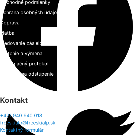
Obchodné podmienky
Ochrana osobných údajov
Doprava
Platba
Sledovanie zásielok
Vrátenie a výmena
Reklamačný protokol
Formulár na odstúpenie
Štatút súťaží
Kontakt
+421 940 640 018
freeskialp@freeskialp.sk
Kontaktný formulár