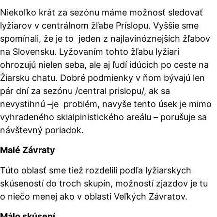
Niekoľko krát za sezónu máme možnosť sledovať
lyžiarov v centrálnom žľabe Príslopu. Vyššie sme
spomínali, že je to jeden z najlavinóznejších žľabov
na Slovensku. Lyžovaním tohto žľabu lyžiari
ohrozujú nielen seba, ale aj ľudí idúcich po ceste na
Žiarsku chatu. Dobré podmienky v ňom bývajú len
pár dní za sezónu
/central prislopu/
, ak sa
nevystihnú –je problém, navyše tento úsek je mimo
vyhradeného skialpinistického areálu – porušuje sa
návštevný poriadok.
Malé Závraty
Túto oblasť sme tiež rozdelili podľa lyžiarskych
skúseností do troch skupín, možností zjazdov je tu
o niečo menej ako v oblasti Veľkých Závratov.
Málo skúsení