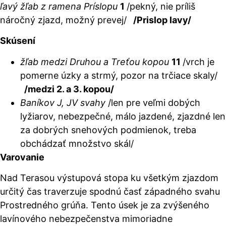
ľavý žľab z ramena Príslopu
1
/pekný, nie príliš
náročný zjazd, možný prevej/
/Prislop lavy/
Skúsení
žľab medzi Druhou a Treťou kopou
11
/vrch je
pomerne úzky a strmý, pozor na trčiace skaly/
/medzi 2. a 3. kopou/
Baníkov J, JV svahy
/len pre veľmi dobých
lyžiarov, nebezpečné, málo jazdené, zjazdné len
za dobrých snehových podmienok, treba
obchádzať množstvo skál/
Varovanie
Nad Terasou výstupová stopa ku všetkým zjazdom
určitý čas traverzuje spodnú časť západného svahu
Prostredného grúňa. Tento úsek je za zvýšeného
lavínového nebezpečenstva mimoriadne