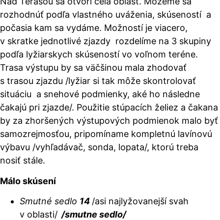
Nad Terasou sa otvorí celá oblasť.
Môžeme sa
rozhodnúť podľa vlastného uváženia, skúseností a
počasia kam sa vydáme. Možností je viacero,
v skratke jednotlivé zjazdy rozdelíme na 3 skupiny
podľa lyžiarskych skúseností vo voľnom teréne.
Trasa výstupu by sa väčšinou mala zhodovať
s trasou zjazdu /lyžiar si tak môže skontrolovať
situáciu a snehové podmienky, aké ho následne
čakajú pri zjazde/. Použitie stúpacích želiez a čakana
by za zhoršených výstupových podmienok malo byť
samozrejmosťou, pripomíname kompletnú lavínovú
výbavu /vyhľadávač, sonda, lopata/, ktorú treba
nosiť stále.
Málo skúsení
Smutné sedlo
14
/asi najlyžovanejší svah
v oblasti/
/smutne sedlo/