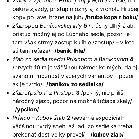
žľaby z východu Hrubej kopy
9,10
/kratšie, no
pekné zjazdy, prístup možný aj z vrcholu Hrubej
kopy po ľavej hrane na juh/
/hruba kopa z boku/
žľab spod Baníkovskej ihly
5
/krásny dlhý žľab,
prístup možný aj od Lúčneho sedla, pozor, je
tam však strmý zostup ku ihle
/zostup/
– v lete
sú tam reťaze/
/banik. Ihla/
žľab zo sedla medzi Príslopom a Baníkovom
4
/prvých 10 m je väčšinou takmer kolmých, ďalej
svahom, možnosť viacerých variantov – pozor
ak je tvrdo/
/banikov zo sedielka/
žľab „Ypsilon“ z Príslopu
3
/pekný, nie príliš
náročný zjazd, pozor na možné trčiace skaly/
/ypsilon/
Príslop – Kubov žľab
2
/severná expozícia!-
väčšinou tvrdý sneh, až ľad, zo sedielka treba
prekonať dosť veľký prevej/
/kubov zlab/