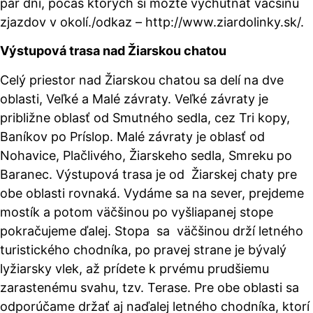
pár dní, počas ktorých si môžte vychutnať väčšinu
zjazdov v okolí./odkaz – http://www.ziardolinky.sk/
.
Výstupová trasa nad Žiarskou chatou
Celý priestor nad Žiarskou chatou sa delí na dve
oblasti, Veľké a Malé závraty. Veľké závraty je
približne oblasť od Smutného sedla, cez Tri kopy,
Baníkov po Príslop.
Malé závraty je oblasť od
Nohavice, Plačlivého, Žiarskeho sedla, Smreku po
Baranec
.
Výstupová trasa je od Žiarskej chaty pre
obe oblasti rovnaká. Vydáme sa na sever, prejdeme
mostík a potom väčšinou po vyšliapanej stope
pokračujeme ďalej. Stopa sa väčšinou drží letného
turistického chodníka, po pravej strane je bývalý
lyžiarsky vlek, až prídete k prvému prudšiemu
zarastenému svahu, tzv. Terase. Pre obe oblasti sa
odporúčame držať aj naďalej letného chodníka, ktorí