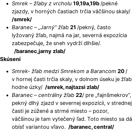
Smrek – žľaby z vrcholu
19,19a,19b
/pekné
zjazdy, v horných častiach trčia väčšinou skaly/
/smrek/
Baranec – „Jarný“ žľab
21
/pekný, často
lyžovaný žľab, najmä na jar, severná expozícia
zabezpečuje, že sneh vydrží dlhšie/.
/baranec,jarny zlab/
Skúsení
Smrek- žľab medzi Smrekom a Barancom
20
/
v hornej časti trčia skaly, v dolnom úseku je žľab
hodne úzky/
/smrek, najtazsi zlab/
Baranec – centrálny žľab
22
/ pre „fajnšmekrov“,
pekný dlhý zjazd v severnej expozícii, v strednej
časti je zúžené a strmé miesto – pozor,
väčšinou je tam vytečený ľad. Toto miesto sa dá
obísť variantou vľavo.
/baranec, central/