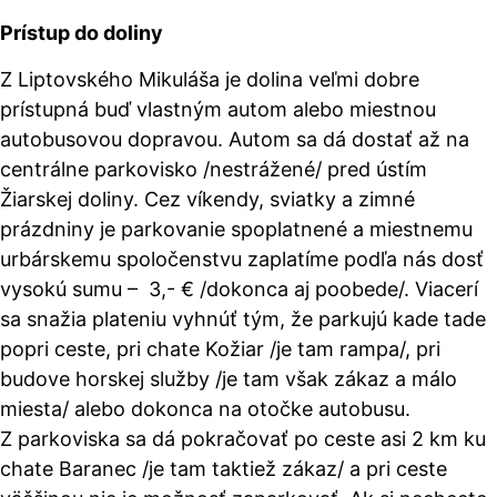
Prístup do doliny
Z Liptovského Mikuláša je dolina veľmi dobre
prístupná buď vlastným autom alebo miestnou
autobusovou dopravou. Autom sa dá dostať až na
centrálne parkovisko /nestrážené/ pred ústím
Žiarskej doliny. Cez víkendy, sviatky a zimné
prázdniny je parkovanie spoplatnené a miestnemu
urbárskemu spoločenstvu zaplatíme podľa nás dosť
vysokú sumu – 3,- € /dokonca aj poobede/. Viacerí
sa snažia plateniu vyhnúť tým, že parkujú kade tade
popri ceste, pri chate Kožiar /je tam rampa/, pri
budove horskej služby /je tam však zákaz a málo
miesta/ alebo dokonca na otočke autobusu.
Z parkoviska sa dá pokračovať po ceste asi 2 km ku
chate Baranec /je tam taktiež zákaz/ a pri ceste