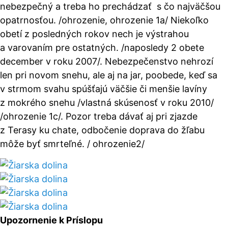
nebezpečný a treba ho prechádzať s čo najväčšou
opatrnosťou.
/ohrozenie, ohrozenie 1a/
Niekoľko
obetí z posledných rokov nech je výstrahou
a varovaním pre ostatných. /naposledy 2 obete
december v roku 2007/. Nebezpečenstvo nehrozí
len pri novom snehu, ale aj na jar, poobede, keď sa
v strmom svahu spúšťajú väčšie či menšie lavíny
z mokrého snehu /vlastná skúsenosť v roku 2010/
/ohrozenie 1c/
. Pozor treba dávať aj pri zjazde
z Terasy ku chate, odbočenie doprava do žľabu
môže byť smrteľné
. / ohrozenie2/
Upozornenie k Príslopu