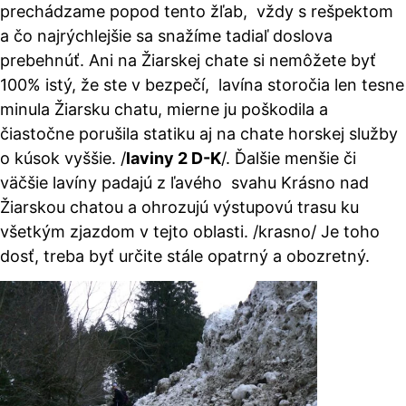
prechádzame popod tento žľab, vždy s rešpektom
a čo najrýchlejšie sa snažíme tadiaľ doslova
prebehnúť. Ani na Žiarskej chate si nemôžete byť
100% istý, že ste v bezpečí, lavína storočia len tesne
minula Žiarsku chatu, mierne ju poškodila a
čiastočne porušila statiku aj na chate horskej služby
o kúsok vyššie.
/
laviny 2 D-K
/
. Ďalšie menšie či
väčšie lavíny padajú z ľavého svahu Krásno nad
Žiarskou chatou a ohrozujú výstupovú trasu ku
všetkým zjazdom v tejto oblasti.
/krasno/
Je toho
dosť, treba byť určite stále opatrný a obozretný.