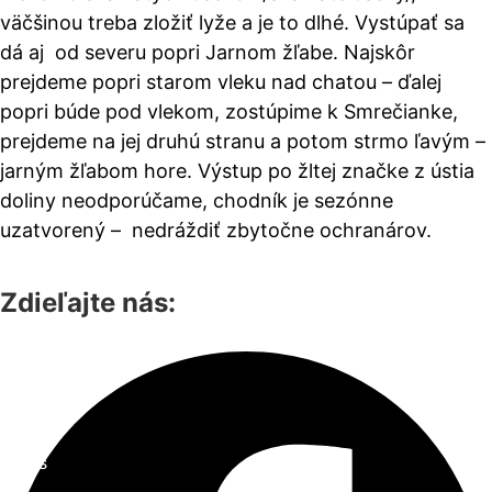
väčšinou treba zložiť lyže a je to dlhé. Vystúpať sa
dá aj od severu popri Jarnom žľabe. Najskôr
prejdeme popri starom vleku nad chatou – ďalej
popri búde pod vlekom, zostúpime k Smrečianke,
prejdeme na jej druhú stranu a potom strmo ľavým –
jarným žľabom hore. Výstup po žltej značke z ústia
doliny neodporúčame, chodník je sezónne
uzatvorený – nedráždiť zbytočne ochranárov.
Zdieľajte nás:
O nás