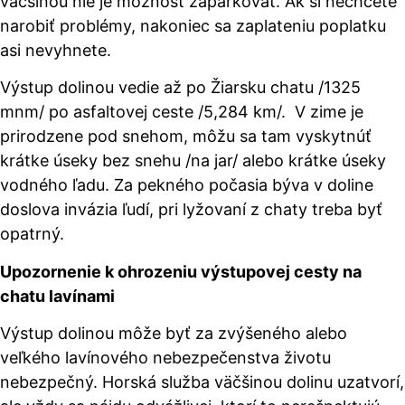
väčšinou nie je možnosť zaparkovať. Ak si nechcete
narobiť problémy, nakoniec sa zaplateniu poplatku
asi nevyhnete.
Výstup dolinou vedie až po Žiarsku chatu /1325
mnm/ po asfaltovej ceste /5,284 km/. V zime je
prirodzene pod snehom, môžu sa tam vyskytnúť
krátke úseky bez snehu /na jar/ alebo krátke úseky
vodného ľadu. Za pekného počasia býva v doline
doslova invázia ľudí, pri lyžovaní z chaty treba byť
opatrný.
Upozornenie k ohrozeniu výstupovej cesty na
chatu lavínami
Výstup dolinou môže byť za zvýšeného alebo
veľkého lavínového nebezpečenstva životu
nebezpečný. Horská služba väčšinou dolinu uzatvorí,