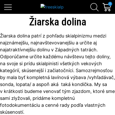
Skialpinistické sety
Sezónne zľavy
Lavínová výbava
0
Žiarska dolina
Žiarska dolina patrí z pohľadu skialpinizmu medzi
najznámejšiu, najnavštevovanejšiu a určite aj
najatraktívnejšiu dolinu v Západných tatrách
.
Odporúčame určite každému návštevu tejto doliny,
na svoje si prídu skialpinisti všetkých vekových
kategórií, skúsenejší i začiatočníci. Samozrejmosťou
by mala byť kompletná lavínová výbava /vyhľadávač,
sonda, lopata/ a aspoň aká taká kondička. My sa
v krátkosti budeme venovať tým zjazdom, ktoré sme
sami zlyžovali, pridáme kompletnú
fotodokumentáciu a cenné rady podľa vlastných
skúseností.