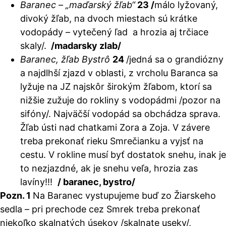
Baranec – „maďarský žľab“
23
/
málo lyžovaný,
divoký žľab, na dvoch miestach sú krátke
vodopády – vytečený ľad a hrozia aj trčiace
skaly/.
/madarsky zlab/
Baranec, žľab Bystrô
24
/jedná sa o grandiózny
a najdlhší zjazd v oblasti, z vrcholu Baranca sa
lyžuje na JZ najskôr širokým žľabom, ktorí sa
nižšie zužuje do rokliny s vodopádmi /pozor na
sifóny/. Najväčší vodopád sa obchádza sprava.
Žľab ústi nad chatkami Zora a Zoja. V závere
treba prekonať rieku Smrečianku a vyjsť na
cestu. V rokline musí byť dostatok snehu, inak je
to nezjazdné, ak je snehu veľa, hrozia zas
lavíny!!!
/ baranec, bystro/
Pozn. 1
Na Baranec vystupujeme buď zo Žiarskeho
sedla – pri prechode cez Smrek treba prekonať
niekoľko skalnatých úsekov
/skalnate useky/
,