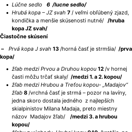
Lúčne sedlo
6
/lucne sedlo/
Hrubá kopa – JZ svah
7
/ veľmi obľúbený zjazd,
kondička a menšie skúsenosti nutné/
/hruba
kopa JZ svah/
Čiastočne skúsení
–
Prvá kopa J svah
13
/horná časť je strmšia/
/prva
kopa/
žľab medzi Prvou a Druhou kopou
12
/v hornej
časti môžu trčať skaly/
/medzi 1. a 2. kopou/
žľab medzi Hrubou a Treťou kopou- „Madajov“
žľab
8
/vrchná časť je strmá – pozor na lavíny,
jedna skoro dostala jedného z najlepších
skialpinistov Milana Madaja, preto miestny
názov Madajov žľab/
/medzi 3. a hrubou
kopou/