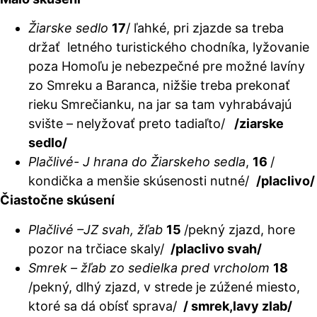
Žiarske sedlo
17
/ ľahké, pri zjazde sa treba
držať letného turistického chodníka, lyžovanie
poza Homoľu je nebezpečné pre možné lavíny
zo Smreku a Baranca, nižšie treba prekonať
rieku Smrečianku, na jar sa tam vyhrabávajú
svište – nelyžovať preto tadiaľto/
/ziarske
sedlo/
Plačlivé- J hrana do Žiarskeho sedla
,
16
/
kondička a menšie skúsenosti nutné/
/placlivo/
Čiastočne skúsení
Plačlivé –JZ svah, žľab
15
/pekný zjazd, hore
pozor na trčiace skaly/
/placlivo svah/
Smrek – žľab zo sedielka pred vrcholom
18
/pekný, dlhý zjazd, v strede je zúžené miesto,
ktoré sa dá obísť sprava/
/ smrek,lavy zlab/