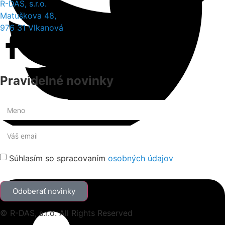
R-DAS, s.r.o.
Matuškova 48,
976 31 Vlkanová
Pravidelné novinky
Súhlasím so spracovaním
osobných údajov
Odoberať novinky
© R-DAS, s.r.o. All Rights Reserved