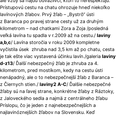
ale vždy sa nájdu odvážlivci, ktorí to nerešpektujú.
Prístupovú cestu na chatu ohrozuje hneď niekoľko
lavínových žľabov. Prvý žľab – „Bystrô“ ústi
z Baranca po pravej strane cesty už za druhým
kilometrom – nad chatkami Zora a Zoja /posledná
veľká lavína tu spadla v r.2009 až na cestu
./
laviny
a,b,c
/
Lavína storočia v roku 2009 kompletne
vyčistila úsek zhruba nad 3,5 km až po chatu, cesta
je tak ešte viac vystavená účinku lavín
./galeria
laviny
d-z13
/
Ďalší nebezpečný žľab je zhruba za 4.
kilometrom, pred mostíkom, kedy na cestu ústi
nenápadný, ale o to nebezpečnejší žľab z Baranca –
z Čiernych stien
./
laviny2
A-C
/
Ďalšie nebezpečné
žľaby sú na ľavej strane, konkrétne žľaby z Ráztoky,
z Jaloveckého sedla a najmä z centrálneho žľabu
Príslopu, čo je jeden z najnebezpečnejších a
najlavinóznejších žľabov na Slovensku. Keď