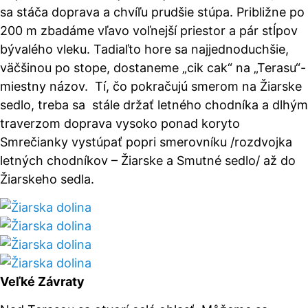
sa stáča doprava a chvíľu prudšie stúpa. Približne po
200 m zbadáme vľavo voľnejší priestor a pár stĺpov
bývalého vleku. Tadiaľto hore sa najjednoduchšie,
väčšinou po stope, dostaneme „cik cak“ na „Terasu“-
miestny názov. Tí, čo pokračujú smerom na Žiarske
sedlo, treba sa stále držať letného chodníka a dlhým
traverzom doprava vysoko ponad koryto
Smrečianky vystúpať popri smerovníku /rozdvojka
letných chodníkov – Žiarske a Smutné sedlo/ až do
Žiarskeho sedla.
Veľké Závraty