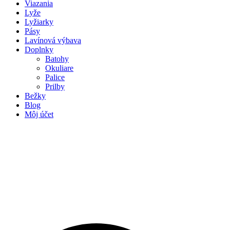
Viazania
Lyže
Lyžiarky
Pásy
Lavínová výbava
Doplnky
Batohy
Okuliare
Palice
Prilby
Bežky
Blog
Môj účet