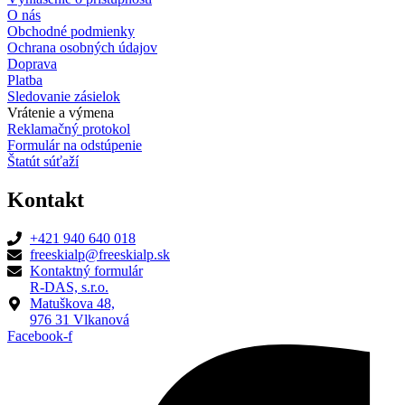
O nás
Obchodné podmienky
Ochrana osobných údajov
Doprava
Platba
Sledovanie zásielok
Vrátenie a výmena
Reklamačný protokol
Formulár na odstúpenie
Štatút súťaží
Kontakt
+421 940 640 018
freeskialp@freeskialp.sk
Kontaktný formulár
R-DAS, s.r.o.
Matuškova 48,
976 31 Vlkanová
Facebook-f