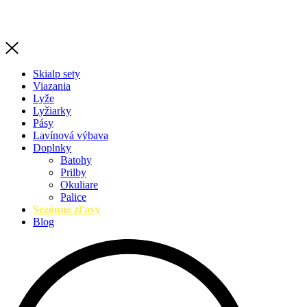
Skialp sety
Viazania
Lyže
Lyžiarky
Pásy
Lavínová výbava
Doplnky
Batohy
Prilby
Okuliare
Palice
Sezónne zľavy
Blog