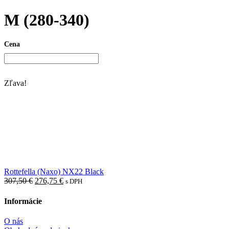
M (280-340)
Cena
Zľava!
Rottefella (Naxo) NX22 Black
Pôvodná
Aktuálna
307,50
€
276,75
€
s DPH
cena
cena
bola:
je:
Informácie
307,50 €.
276,75 €.
O nás