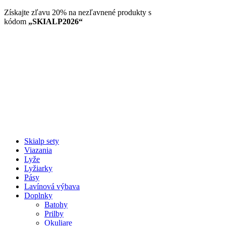
Preskočiť
Získajte zľavu 20% na nezľavnené produkty​ s
na
kódom
„SKIALP2026“
obsah
Skialp sety
Viazania
Lyže
Lyžiarky
Pásy
Lavínová výbava
Doplnky
Batohy
Prilby
Okuliare