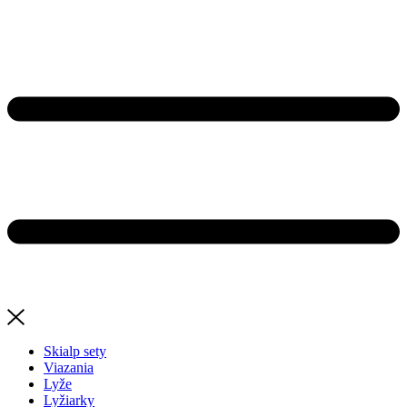
Skialp sety
Viazania
Lyže
Lyžiarky