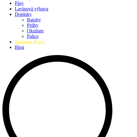
Pásy
Lavínová výbava
Doplnky
Batohy
Prilby
Okuliare
Palice
Sezónne zľavy
Blog