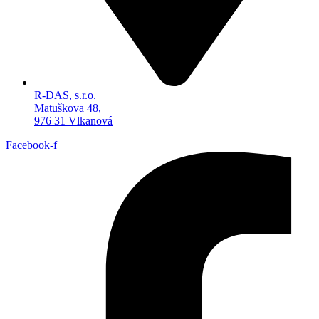
R-DAS, s.r.o.
Matuškova 48,
976 31 Vlkanová
Facebook-f