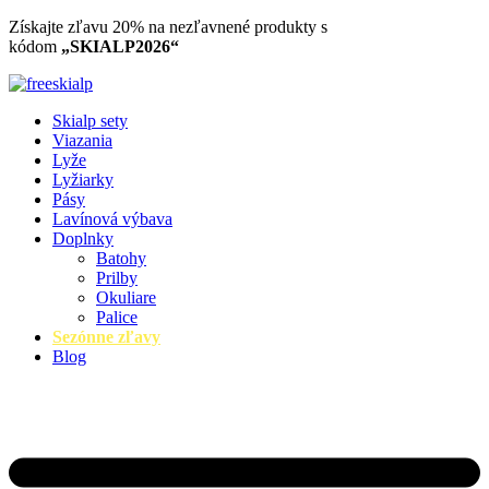
Preskočiť
Získajte zľavu 20% na nezľavnené produkty​ s
na
kódom
„SKIALP2026“
obsah
Skialp sety
Viazania
Lyže
Lyžiarky
Pásy
Lavínová výbava
Doplnky
Batohy
Prilby
Okuliare
Palice
Sezónne zľavy
Blog