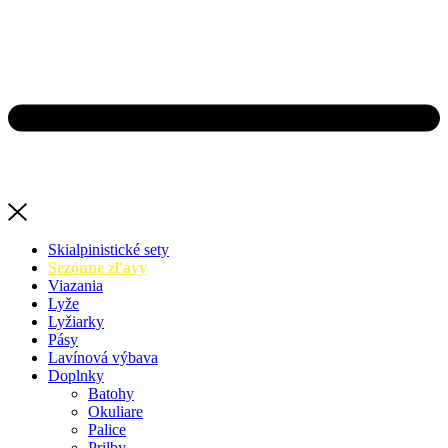
Skialpinistické sety
Sezónne zľavy
Viazania
Lyže
Lyžiarky
Pásy
Lavínová výbava
Doplnky
Batohy
Okuliare
Palice
Prilby