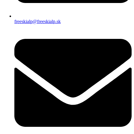
freeskialp@freeskialp.sk