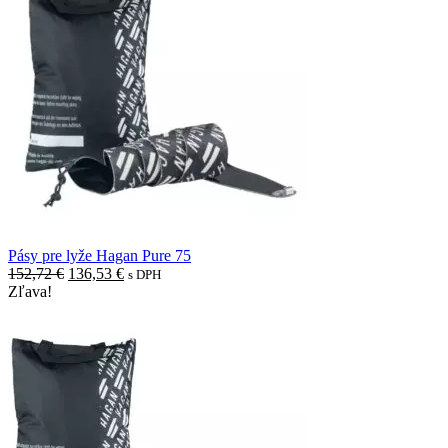
Pásy pre lyže Hagan Pure 75
Pôvodná
Aktuálna
152,72
€
136,53
€
s DPH
cena
cena
Zľava!
bola:
je:
152,72 €.
136,53 €.