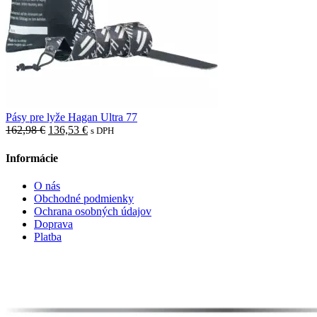
Pásy pre lyže Hagan Ultra 77
Pôvodná
Aktuálna
162,98
€
136,53
€
s DPH
cena
cena
bola:
je:
Informácie
162,98 €.
136,53 €.
O nás
Obchodné podmienky
Ochrana osobných údajov
Doprava
Platba